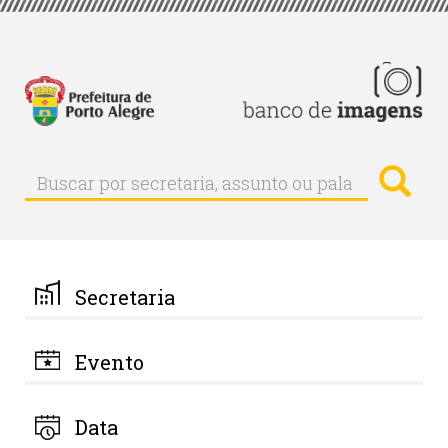
Pular
para
o
conteúdo
principal
Busc
Buscar
Buscar
por
secretaria,
assunto
ou
palavra-
Secretaria
chave
Evento
Data