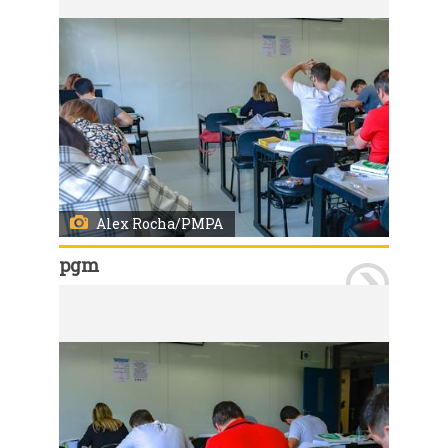
Alex Rocha/PMPA
pgm
Porto Alegre, RS 22/01/2023: Está sendo realizada durante este domingo, 22, a segunda etapa do concurso público 721, para o cargo de procurador municipal. O exame prático ocorre no turno da manhã, enquanto o exame discursivo na parte da tarde, ambos na PUCRS. Foto: Alex Rocha/PMPA