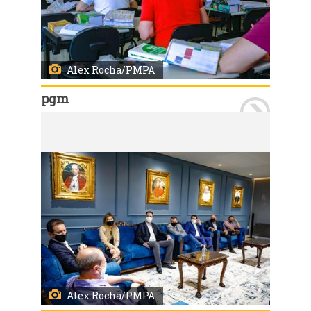
Alex Rocha/PMPA
pgm
Porto Alegre, RS 22/01/2023: Está sendo realizada durante este domingo, 22, a segunda etapa do concurso público 721, para o cargo de procurador municipal. O exame prático ocorre no turno da manhã, enquanto o exame discursivo na parte da tarde, ambos na PUCRS. Foto: Alex Rocha/PMPA
Alex Rocha/PMPA