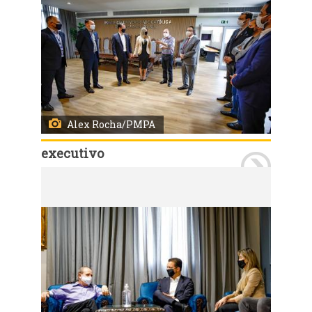
Alex Rocha/PMPA
executivo
Porto Alegre, RS 17/12/2020: O prefeito, Nelson Marchezan Júnior, visitou, na manhã desta quinta-feira (17), a reitoria da Pontíficia Universadade Católica (PUCRS). O prefeito foi recebido pelo reitor da Instituição, Ir. Evilázio Teixeira. Foto: Alex Rocha/PMPA