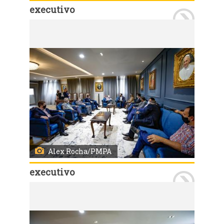
executivo
Porto Alegre, RS 17/12/2020: O prefeito, Nelson Marchezan Júnior, visitou, na manhã desta quinta-feira (17), a reitoria da Pontíficia Universadade Católica (PUCRS). O prefeito foi recebido pelo reitor da Instituição, Ir. Evilázio Teixeira. Foto: Alex Rocha/PMPA
Alex Rocha/PMPA
executivo
Porto Alegre, RS 17/12/2020: O prefeito, Nelson Marchezan Júnior, visitou, na manhã desta quinta-feira (17), a reitoria da Pontíficia Universadade Católica (PUCRS). O prefeito foi recebido pelo reitor da Instituição, Ir. Evilázio Teixeira. Foto: Alex Rocha/PMPA