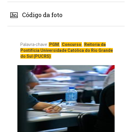
Código da foto
Palavra-chave:
PGM
,
Concurso
,
Reitoria da
Pontifícia Universidade Católica do Rio Grande
do Sul (PUCRS)