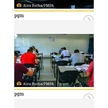
Alex Rocha/PMPA
pgm
Porto Alegre, RS 22/01/2023: Está sendo realizada durante este domingo, 22, a segunda etapa do concurso público 721, para o cargo de procurador municipal. O exame prático ocorre no turno da manhã, enquanto o exame discursivo na parte da tarde, ambos na PUCRS. Foto: Alex Rocha/PMPA
Alex Rocha/PMPA
pgm
Porto Alegre, RS 22/01/2023: Está sendo realizada durante este domingo, 22, a segunda etapa do concurso público 721, para o cargo de procurador municipal. O exame prático ocorre no turno da manhã, enquanto o exame discursivo na parte da tarde, ambos na PUCRS. Foto: Alex Rocha/PMPA