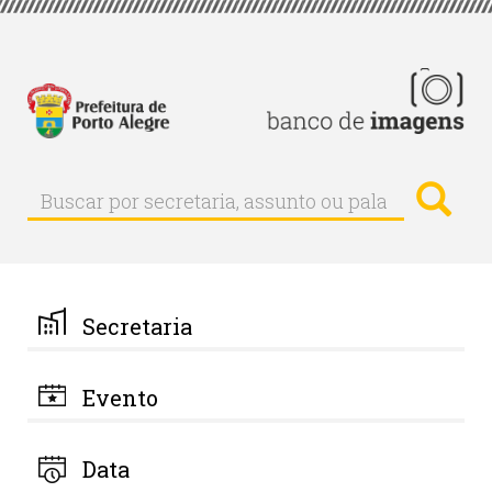
Pular
para
o
conteúdo
principal
Busc
Buscar
Buscar
por
secretaria,
assunto
ou
palavra-
Secretaria
chave
Evento
Data