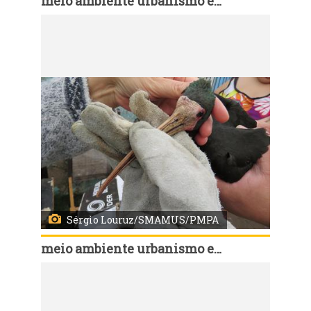
meio ambiente urbanismo e sustentabilidade
Código:
168150
Porto Alegre, RS, Brasil, 07/8/2026: A prefeitura realiza a partir desta sexta-feira, 7, Chamamento Público para credenciamento de clínicas e hospitais veterinários para a prestação de serviços de tratamento e reabilitação de animais silvestres resgatados pelas equipes da Secretaria do Meio Ambiente, Urbanismo e Sustentabilidade (Smamus). Foto: Sérgio Louruz/SMAMUS/PMPA
Sérgio Louruz/SMAMUS/PMPA
meio ambiente urbanismo e sustentabilidade
Código:
168151
Porto Alegre, RS, Brasil, 07/8/2026: A prefeitura realiza a partir desta sexta-feira, 7, Chamamento Público para credenciamento de clínicas e hospitais veterinários para a prestação de serviços de tratamento e reabilitação de animais silvestres resgatados pelas equipes da Secretaria do Meio Ambiente, Urbanismo e Sustentabilidade (Smamus). Foto: Sérgio Louruz/SMAMUS/PMPA