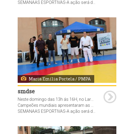
SEMANAAS ESPORTIVAS-A ação será desenvolvida ao longo do ano pela Secretaria Municipal de Desenvolvimento Social e Esporte (SMDSE), por meio da Diretoria-Geral de Esporte, Recreação e Lazer, com o objetivo de promover saúde, educação e inserção social por meio do esporte, além de assegurar uma melhor qualidade de vida. O programa prevê a realização de diversas semanas esportivas, em parceria com as federações, clubes e entidades esportivas, Empresa Pública de Transporte e Circulação (EPTC), Departamento Municipal de Limpeza Urbana (DMLU), Secretaria do Meio Ambiente e da Sustentabilidade.
Maria Emília Portela / PMPA
smdse
Neste domingo das 13h ás 16H, no Largo da Usina do Gasômetro, foi realizada a abertura oficial da SEMANA DAS LUTAS do projeto Mexatchê.
Campeões mundiais apresentaram as modalidades de Judô, Hapkido, Jiu Jitsu, Wrestling, Muhaythay e Capoeira
SEMANAAS ESPORTIVAS-A ação será desenvolvida ao longo do ano pela Secretaria Municipal de Desenvolvimento Social e Esporte (SMDSE), por meio da Diretoria-Geral de Esporte, Recreação e Lazer, com o objetivo de promover saúde, educação e inserção social por meio do esporte, além de assegurar uma melhor qualidade de vida. O programa prevê a realização de diversas semanas esportivas, em parceria com as federações, clubes e entidades esportivas, Empresa Pública de Transporte e Circulação (EPTC), Departamento Municipal de Limpeza Urbana (DMLU), Secretaria do Meio Ambiente e da Sustentabilidade.