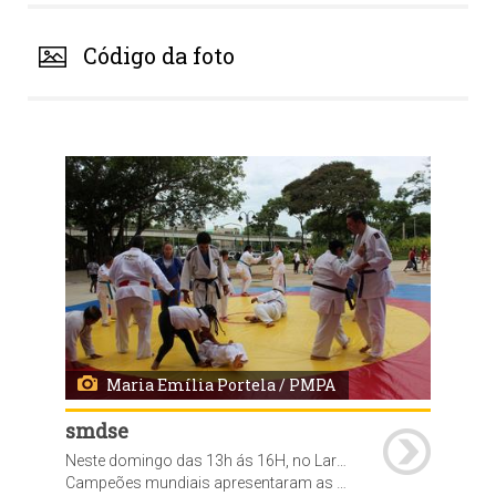
Código da foto
Maria Emília Portela / PMPA
smdse
Neste domingo das 13h ás 16H, no Largo da Usina do Gasômetro, foi realizada a abertura oficial da SEMANA DAS LUTAS do projeto Mexatchê.
Campeões mundiais apresentaram as modalidades de Judô, Hapkido, Jiu Jitsu, Wrestling, Muhaythay e Capoeira