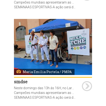
Campeões mundiais apresentaram as modalidades de Judô, Hapkido, Jiu Jitsu, Wrestling, Muhaythay e Capoeira
SEMANAAS ESPORTIVAS-A ação será desenvolvida ao longo do ano pela Secretaria Municipal de Desenvolvimento Social e Esporte (SMDSE), por meio da Diretoria-Geral de Esporte, Recreação e Lazer, com o objetivo de promover saúde, educação e inserção social por meio do esporte, além de assegurar uma melhor qualidade de vida. O programa prevê a realização de diversas semanas esportivas, em parceria com as federações, clubes e entidades esportivas, Empresa Pública de Transporte e Circulação (EPTC), Departamento Municipal de Limpeza Urbana (DMLU), Secretaria do Meio Ambiente e da Sustentabilidade.
Maria Emília Portela / PMPA
smdse
Neste domingo das 13h ás 16H, no Largo da Usina do Gasômetro, foi realizada a abertura oficial da SEMANA DAS LUTAS do projeto Mexatchê.
Campeões mundiais apresentaram as modalidades de Judô, Hapkido, Jiu Jitsu, Wrestling, Muhaythay e Capoeira
SEMANAAS ESPORTIVAS-A ação será desenvolvida ao longo do ano pela Secretaria Municipal de Desenvolvimento Social e Esporte (SMDSE), por meio da Diretoria-Geral de Esporte, Recreação e Lazer, com o objetivo de promover saúde, educação e inserção social por meio do esporte, além de assegurar uma melhor qualidade de vida. O programa prevê a realização de diversas semanas esportivas, em parceria com as federações, clubes e entidades esportivas, Empresa Pública de Transporte e Circulação (EPTC), Departamento Municipal de Limpeza Urbana (DMLU), Secretaria do Meio Ambiente e da Sustentabilidade.