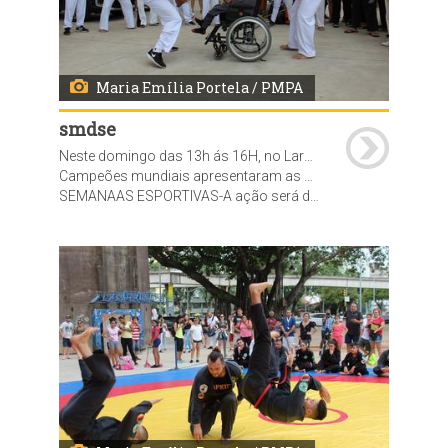
Maria Emília Portela / PMPA
smdse
Neste domingo das 13h ás 16H, no Largo da Usina do Gasômetro, foi realizada a abertura oficial da SEMANA DAS LUTAS do projeto Mexatchê.
Campeões mundiais apresentaram as modalidades de Judô, Hapkido, Jiu Jitsu, Wrestling, Muhaythay e Capoeira
SEMANAAS ESPORTIVAS-A ação será desenvolvida ao longo do ano pela Secretaria Municipal de Desenvolvimento Social e Esporte (SMDSE), por meio da Diretoria-Geral de Esporte, Recreação e Lazer, com o objetivo de promover saúde, educação e inserção social por meio do esporte, além de assegurar uma melhor qualidade de vida. O programa prevê a realização de diversas semanas esportivas, em parceria com as federações, clubes e entidades esportivas, Empresa Pública de Transporte e Circulação (EPTC), Departamento Municipal de Limpeza Urbana (DMLU), Secretaria do Meio Ambiente e da Sustentabilidade.