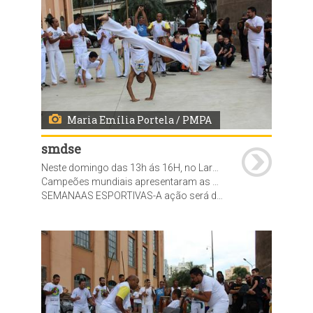
Maria Emília Portela / PMPA
smdse
Neste domingo das 13h ás 16H, no Largo da Usina do Gasômetro, foi realizada a abertura oficial da SEMANA DAS LUTAS do projeto Mexatchê.
Campeões mundiais apresentaram as modalidades de Judô, Hapkido, Jiu Jitsu, Wrestling, Muhaythay e Capoeira
SEMANAAS ESPORTIVAS-A ação será desenvolvida ao longo do ano pela Secretaria Municipal de Desenvolvimento Social e Esporte (SMDSE), por meio da Diretoria-Geral de Esporte, Recreação e Lazer, com o objetivo de promover saúde, educação e inserção social por meio do esporte, além de assegurar uma melhor qualidade de vida. O programa prevê a realização de diversas semanas esportivas, em parceria com as federações, clubes e entidades esportivas, Empresa Pública de Transporte e Circulação (EPTC), Departamento Municipal de Limpeza Urbana (DMLU), Secretaria do Meio Ambiente e da Sustentabilidade.