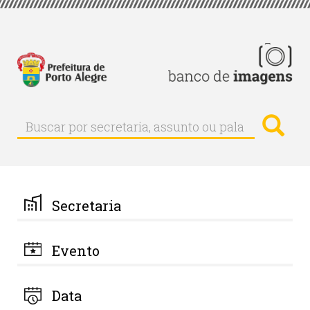
Pular
para
o
conteúdo
principal
Busc
Buscar
Buscar
por
secretaria,
assunto
ou
palavra-
Secretaria
chave
Evento
Data