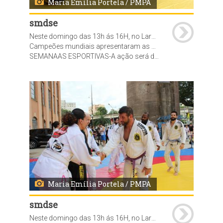
Maria Emília Portela / PMPA
smdse
Neste domingo das 13h ás 16H, no Largo da Usina do Gasômetro, foi realizada a abertura oficial da SEMANA DAS LUTAS do projeto Mexatchê.
Campeões mundiais apresentaram as modalidades de Judô, Hapkido, Jiu Jitsu, Wrestling, Muhaythay e Capoeira
SEMANAAS ESPORTIVAS-A ação será desenvolvida ao longo do ano pela Secretaria Municipal de Desenvolvimento Social e Esporte (SMDSE), por meio da Diretoria-Geral de Esporte, Recreação e Lazer, com o objetivo de promover saúde, educação e inserção social por meio do esporte, além de assegurar uma melhor qualidade de vida. O programa prevê a realização de diversas semanas esportivas, em parceria com as federações, clubes e entidades esportivas, Empresa Pública de Transporte e Circulação (EPTC), Departamento Municipal de Limpeza Urbana (DMLU), Secretaria do Meio Ambiente e da Sustentabilidade.
Maria Emília Portela / PMPA
smdse
Neste domingo das 13h ás 16H, no Largo da Usina do Gasômetro, foi realizada a abertura oficial da SEMANA DAS LUTAS do projeto Mexatchê.