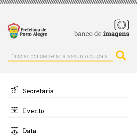
Pular
para
o
conteúdo
principal
Busc
Buscar
Buscar
por
secretaria,
assunto
ou
palavra-
Secretaria
chave
Evento
Data