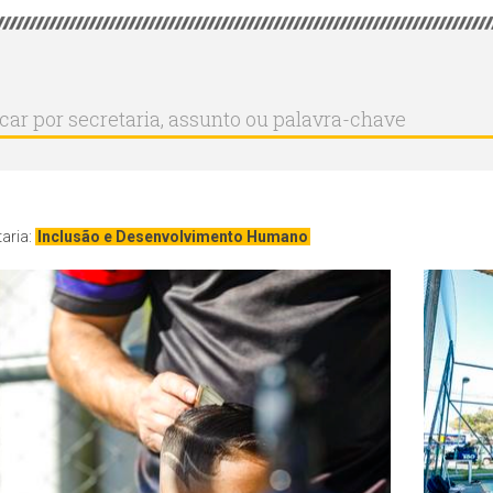
r
ar
aria,
to
a-
aria:
Inclusão e Desenvolvimento Humano