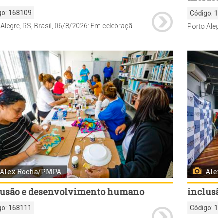
go:
168109
Código:
Porto Alegre, RS, Brasil, 06/8/2026: Em celebração ao Dia Internacional da Juventude, comemorado em 12 de agosto, a Prefeitura de Porto Alegre realiza, desta quinta-feira, 6, até o dia 19, a Semana Municipal da Juventude, com uma programação de atividades de Saúde, culturais, esportivas, de cidadania, qualificação e empregabilidade em diferentes regiões da cidade. Pela primeira vez, a abertura oficial foi marcada por um Feirão da Empregabilidade, promovido pelo Sine Municipal, nesta quinta-feira, das 9h às 13h, na Pracinha da Cultura da Lomba do Pinheiro (Estrada João de Oliveira Remião, 5.250). Foto: Alex Rocha/PMPA
Alex Rocha/PMPA
Ale
lusão e desenvolvimento humano
inclus
go:
168111
Código: