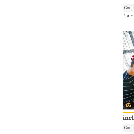
Códi
inc
Códi