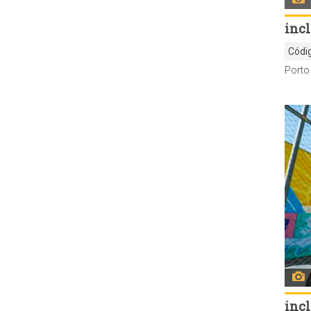
inc
Códi
inc