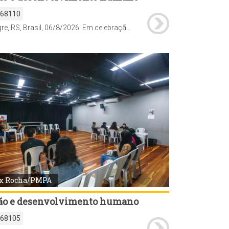
168110
Porto Alegre, RS, Brasil, 06/8/2026: Em celebração ao Dia Internacional da Juventude, comemorado em 12 de agosto, a Prefeitura de Porto Alegre realiza, desta quinta-feira, 6, até o dia 19, a Semana Municipal da Juventude, com uma programação de atividades de Saúde, culturais, esportivas, de cidadania, qualificação e empregabilidade em diferentes regiões da cidade. Pela primeira vez, a abertura oficial foi marcada por um Feirão da Empregabilidade, promovido pelo Sine Municipal, nesta quinta-feira, das 9h às 13h, na Pracinha da Cultura da Lomba do Pinheiro (Estrada João de Oliveira Remião, 5.250). Foto: Alex Rocha/PMPA
x Rocha/PMPA
ão e desenvolvimento humano
168105