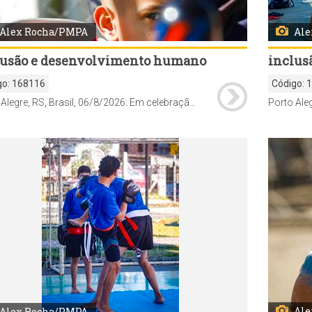
Alex Rocha/PMPA
Ale
lusão e desenvolvimento humano
inclus
go:
168116
Código:
Porto Alegre, RS, Brasil, 06/8/2026: Em celebração ao Dia Internacional da Juventude, comemorado em 12 de agosto, a Prefeitura de Porto Alegre realiza, desta quinta-feira, 6, até o dia 19, a Semana Municipal da Juventude, com uma programação de atividades de Saúde, culturais, esportivas, de cidadania, qualificação e empregabilidade em diferentes regiões da cidade. Pela primeira vez, a abertura oficial foi marcada por um Feirão da Empregabilidade, promovido pelo Sine Municipal, nesta quinta-feira, das 9h às 13h, na Pracinha da Cultura da Lomba do Pinheiro (Estrada João de Oliveira Remião, 5.250). Foto: Alex Rocha/PMPA
Ale
Alex Rocha/PMPA