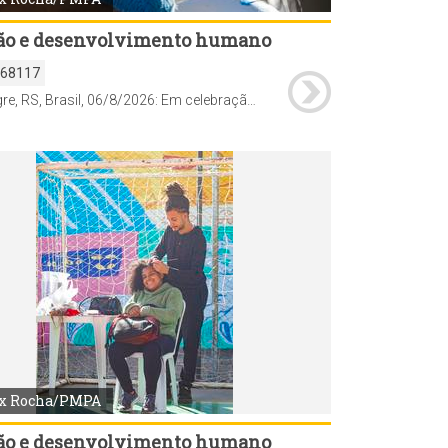
ão e desenvolvimento humano
168117
Porto Alegre, RS, Brasil, 06/8/2026: Em celebração ao Dia Internacional da Juventude, comemorado em 12 de agosto, a Prefeitura de Porto Alegre realiza, desta quinta-feira, 6, até o dia 19, a Semana Municipal da Juventude, com uma programação de atividades de Saúde, culturais, esportivas, de cidadania, qualificação e empregabilidade em diferentes regiões da cidade. Pela primeira vez, a abertura oficial foi marcada por um Feirão da Empregabilidade, promovido pelo Sine Municipal, nesta quinta-feira, das 9h às 13h, na Pracinha da Cultura da Lomba do Pinheiro (Estrada João de Oliveira Remião, 5.250). Foto: Alex Rocha/PMPA
x Rocha/PMPA
ão e desenvolvimento humano