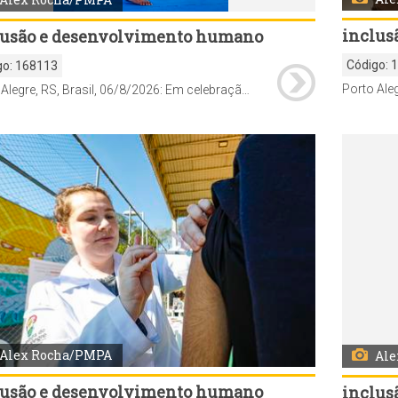
inclus
lusão e desenvolvimento humano
Código:
go:
168113
Porto Alegre, RS, Brasil, 06/8/2026: Em celebração ao Dia Internacional da Juventude, comemorado em 12 de agosto, a Prefeitura de Porto Alegre realiza, desta quinta-feira, 6, até o dia 19, a Semana Municipal da Juventude, com uma programação de atividades de Saúde, culturais, esportivas, de cidadania, qualificação e empregabilidade em diferentes regiões da cidade. Pela primeira vez, a abertura oficial foi marcada por um Feirão da Empregabilidade, promovido pelo Sine Municipal, nesta quinta-feira, das 9h às 13h, na Pracinha da Cultura da Lomba do Pinheiro (Estrada João de Oliveira Remião, 5.250). Foto: Alex Rocha/PMPA
Alex Rocha/PMPA
Ale
lusão e desenvolvimento humano
inclus