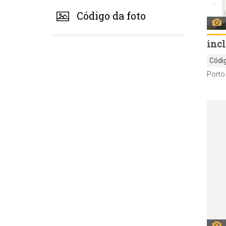
Código da foto
inc
Códi