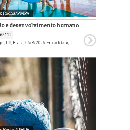
x Rocha/PMPA
ão e desenvolvimento humano
168112
Porto Alegre, RS, Brasil, 06/8/2026: Em celebração ao Dia Internacional da Juventude, comemorado em 12 de agosto, a Prefeitura de Porto Alegre realiza, desta quinta-feira, 6, até o dia 19, a Semana Municipal da Juventude, com uma programação de atividades de Saúde, culturais, esportivas, de cidadania, qualificação e empregabilidade em diferentes regiões da cidade. Pela primeira vez, a abertura oficial foi marcada por um Feirão da Empregabilidade, promovido pelo Sine Municipal, nesta quinta-feira, das 9h às 13h, na Pracinha da Cultura da Lomba do Pinheiro (Estrada João de Oliveira Remião, 5.250). Foto: Alex Rocha/PMPA
x Rocha/PMPA