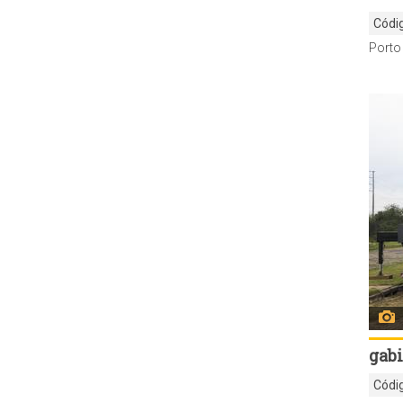
Códi
gabi
Códi