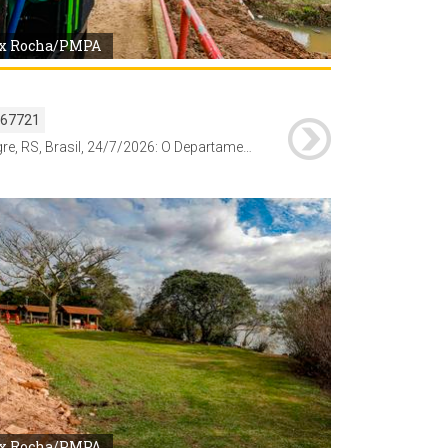
x Rocha/PMPA
167721
Porto Alegre, RS, Brasil, 24/7/2026: O Departamento Municipal de Água e Esgotos (Dmae) alterou nesta sexta-feira, 23, o funcionamento de parte das redes de drenagem no bairro Guarujá, na Zona Sul. Como medida preventiva diante da possibilidade de elevação do Guaíba, a saída da água da chuva por gravidade foi temporariamente bloqueada e substituída por um sistema de bombeamento móvel. A medida tem caráter provisório e permanecerá em vigor enquanto durar o alerta hidrológico. Foto: Alex Rocha/PMPA
x Rocha/PMPA