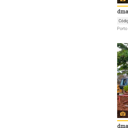
dma
Códi
dma