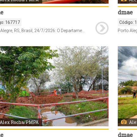
e
dmae
go:
167717
Código:
Porto Alegre, RS, Brasil, 24/7/2026: O Departamento Municipal de Água e Esgotos (Dmae) alterou nesta sexta-feira, 23, o funcionamento de parte das redes de drenagem no bairro Guarujá, na Zona Sul. Como medida preventiva diante da possibilidade de elevação do Guaíba, a saída da água da chuva por gravidade foi temporariamente bloqueada e substituída por um sistema de bombeamento móvel. A medida tem caráter provisório e permanecerá em vigor enquanto durar o alerta hidrológico. Foto: Alex Rocha/PMPA
Alex Rocha/PMPA
Ale
e
dmae