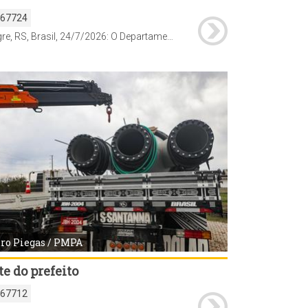
167724
Porto Alegre, RS, Brasil, 24/7/2026: O Departamento Municipal de Água e Esgotos (Dmae) alterou nesta sexta-feira, 23, o funcionamento de parte das redes de drenagem no bairro Guarujá, na Zona Sul. Como medida preventiva diante da possibilidade de elevação do Guaíba, a saída da água da chuva por gravidade foi temporariamente bloqueada e substituída por um sistema de bombeamento móvel. A medida tem caráter provisório e permanecerá em vigor enquanto durar o alerta hidrológico. Foto: Alex Rocha/PMPA
ro Piegas / PMPA
e do prefeito
167712