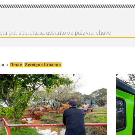
r
ar
aria,
to
a-
aria:
Dmae
,
Serviços Urbanos