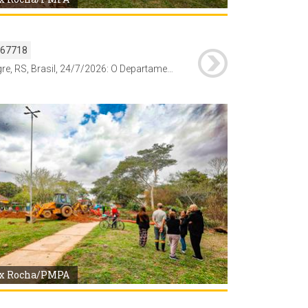
167718
Porto Alegre, RS, Brasil, 24/7/2026: O Departamento Municipal de Água e Esgotos (Dmae) alterou nesta sexta-feira, 23, o funcionamento de parte das redes de drenagem no bairro Guarujá, na Zona Sul. Como medida preventiva diante da possibilidade de elevação do Guaíba, a saída da água da chuva por gravidade foi temporariamente bloqueada e substituída por um sistema de bombeamento móvel. A medida tem caráter provisório e permanecerá em vigor enquanto durar o alerta hidrológico. Foto: Alex Rocha/PMPA
x Rocha/PMPA