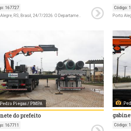
go:
167727
Código:
Porto Alegre, RS, Brasil, 24/7/2026: O Departamento Municipal de Água e Esgotos (Dmae) alterou nesta sexta-feira, 23, o funcionamento de parte das redes de drenagem no bairro Guarujá, na Zona Sul. Como medida preventiva diante da possibilidade de elevação do Guaíba, a saída da água da chuva por gravidade foi temporariamente bloqueada e substituída por um sistema de bombeamento móvel. A medida tem caráter provisório e permanecerá em vigor enquanto durar o alerta hidrológico. Foto: Alex Rocha/PMPA
Ped
Pedro Piegas / PMPA
gabinet
nete do prefeito
Código:
go:
167711