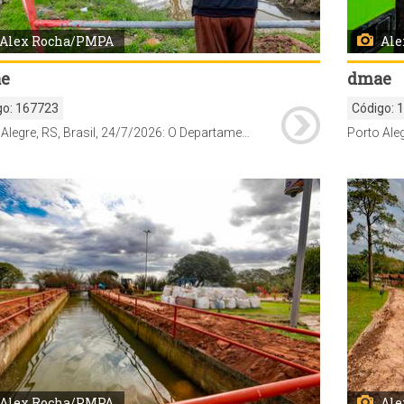
Alex Rocha/PMPA
Ale
e
dmae
go:
167723
Código:
Porto Alegre, RS, Brasil, 24/7/2026: O Departamento Municipal de Água e Esgotos (Dmae) alterou nesta sexta-feira, 23, o funcionamento de parte das redes de drenagem no bairro Guarujá, na Zona Sul. Como medida preventiva diante da possibilidade de elevação do Guaíba, a saída da água da chuva por gravidade foi temporariamente bloqueada e substituída por um sistema de bombeamento móvel. A medida tem caráter provisório e permanecerá em vigor enquanto durar o alerta hidrológico. Foto: Alex Rocha/PMPA
Alex Rocha/PMPA
Ale