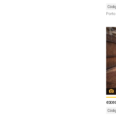
Códi
exe
Códi