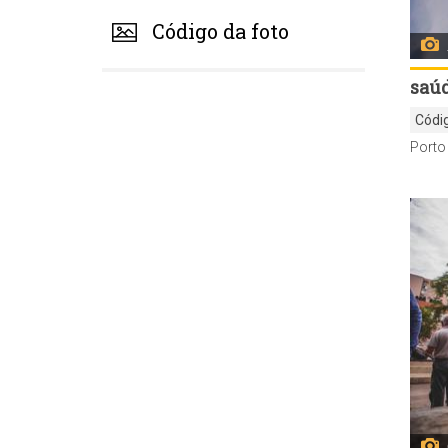
Código da foto
saú
Códi