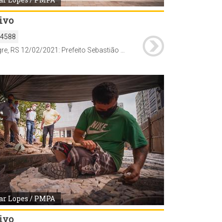
ivo
54588
Porto Alegre, RS 12/02/2021: Prefeito Sebastião Melo, o secretário municipal da Cultura, Gunter Axt, e o secretário municipal de Planejamento e Assuntos Estratégicos, Cezar Schirmer, vistoriam as obras na Praça Marechal Deodoro (Praça da Matriz). Foto: Cesar Lopes/PMPA
ar Lopes / PMPA
ivo