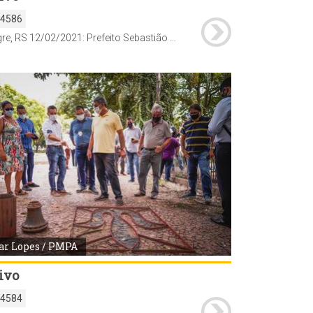
54586
Porto Alegre, RS 12/02/2021: Prefeito Sebastião Melo, o secretário municipal da Cultura, Gunter Axt, e o secretário municipal de Planejamento e Assuntos Estratégicos, Cezar Schirmer, vistoriam as obras na Praça Marechal Deodoro (Praça da Matriz). Foto: Cesar Lopes/PMPA
ar Lopes / PMPA
ivo
54584