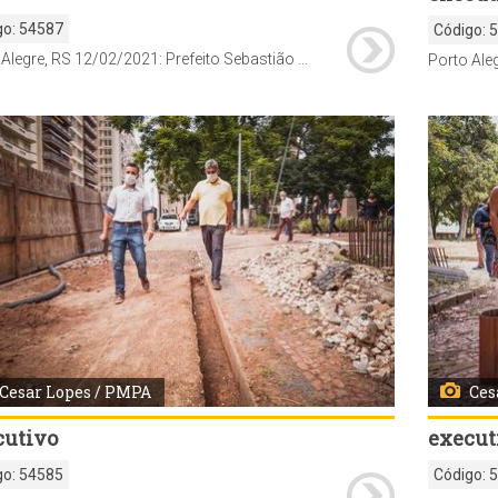
go:
54587
Código:
Porto Alegre, RS 12/02/2021: Prefeito Sebastião Melo, o secretário municipal da Cultura, Gunter Axt, e o secretário municipal de Planejamento e Assuntos Estratégicos, Cezar Schirmer, vistoriam as obras na Praça Marechal Deodoro (Praça da Matriz). Foto: Cesar Lopes/PMPA
Cesar Lopes / PMPA
Ces
cutivo
execut
go:
54585
Código: