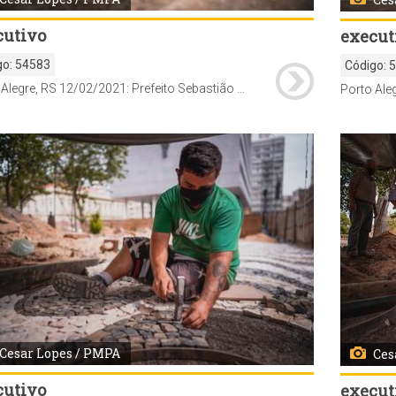
cutivo
execut
go:
54583
Código:
Porto Alegre, RS 12/02/2021: Prefeito Sebastião Melo, o secretário municipal da Cultura, Gunter Axt, e o secretário municipal de Planejamento e Assuntos Estratégicos, Cezar Schirmer, vistoriam as obras na Praça Marechal Deodoro (Praça da Matriz). Foto: Cesar Lopes/PMPA
Cesar Lopes / PMPA
Ces
cutivo
execut