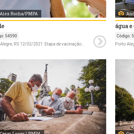
And
Alex Rocha/PMPA
água e
de
Código:
go:
54590
Porto Alegre, RS 12/02/2021: Etapa de vacinação contra a Covid-19 para idosos na faixa de idade +85 realizado na Unidade de Saúde Camaquã. Foto: Alex Rocha/PMPA
Cesar Lopes / PMPA
Ces