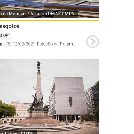
réa Menezes/ Arquivo DMAE PMPA
 esgotos
54589
Porto Alegre, RS 12/02/2021: Estação de Tratamento de Água das Ilhas abastece todo o arquipélago. Foto: Andréa Menezes/ Arquivo DMAE PMPA
ar Lopes / PMPA