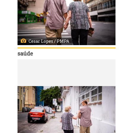
Cesar Lopes / PMPA
saúde
Código:
54829
Porto Alegre, RS - 16/02/2021 - Vacinação contra Covid-19 de idosos +83 na US Santa Marta. Fotos: Cesar Lopes/ PMPA