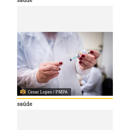
Código:
54827
Porto Alegre, RS - 16/02/2021 - Vacinação contra Covid-19 de idosos +83 na US Santa Marta. Fotos: Cesar Lopes/ PMPA
Cesar Lopes / PMPA
saúde
Código:
54826
Porto Alegre, RS - 16/02/2021 - Vacinação contra Covid-19 de idosos +83 na US Santa Marta. Fotos: Cesar Lopes/ PMPA