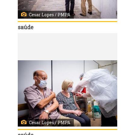
Cesar Lopes / PMPA
saúde
Código:
54828
Porto Alegre, RS - 16/02/2021 - Vacinação contra Covid-19 de idosos +83 na US Santa Marta. Fotos: Cesar Lopes/ PMPA
Cesar Lopes / PMPA
saúde