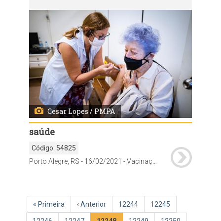
Cesar Lopes / PMPA
saúde
Código:
54825
Porto Alegre, RS - 16/02/2021 - Vacinação contra Covid-19 de idosos +83 na US Santa Marta. Fotos: Cesar Lopes/ PMPA
Paginação
Primeira
« Primeira
Página
‹ Anterior
Página
12244
Página
12245
página
anterior