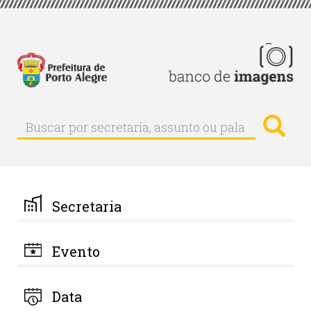
Pular
para
o
conteúdo
principal
Busc
Buscar
Buscar
por
secretaria,
assunto
ou
palavra-
Secretaria
chave
Evento
Data