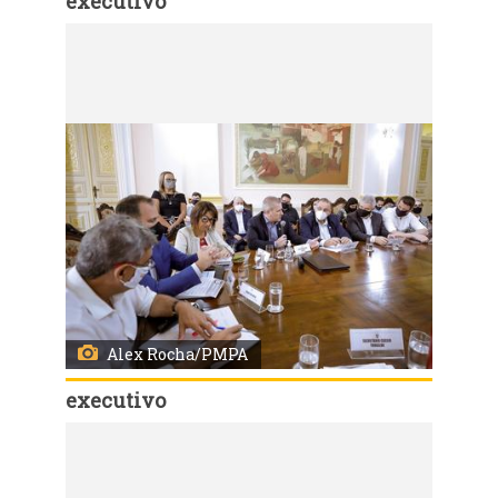
executivo
Código:
54835
Porto Alegre, RS - 16/02/2021: Acompanhado do vice-prefeito, Ricardo Gomes, o prefeito, Sebastião Melo, conduziu, na manhã desta terça-feira de Carnaval (16), reunião ordinária do Secretariado Municipal. Foto: Alex Rocha/PMPA
Alex Rocha/PMPA
executivo
Código:
54834
Porto Alegre, RS - 16/02/2021: Acompanhado do vice-prefeito, Ricardo Gomes, o prefeito, Sebastião Melo, conduziu, na manhã desta terça-feira de Carnaval (16), reunião ordinária do Secretariado Municipal. Foto: Alex Rocha/PMPA