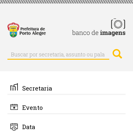
Pular
para
o
conteúdo
principal
Busc
Buscar
Buscar
por
secretaria,
assunto
ou
palavra-
Secretaria
chave
Evento
Data