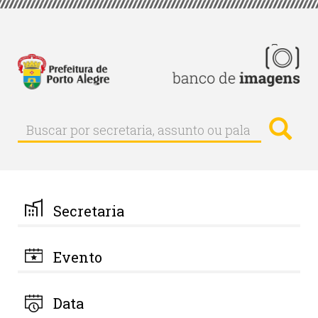
Pular
para
o
conteúdo
principal
Busc
Buscar
Buscar
por
secretaria,
assunto
ou
palavra-
Secretaria
chave
Evento
Data