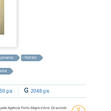
çorianos
Retrato
Rache
G
50 px
2048 px
pela Agência Porto Alegre é livre. De acordo