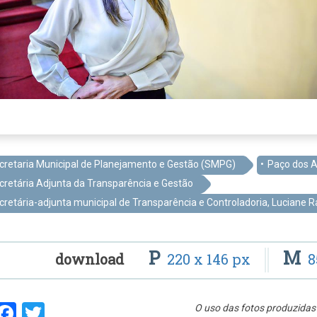
cretaria Municipal de Planejamento e Gestão (SMPG)
Paço dos A
cretária Adjunta da Transparência e Gestão
cretária-adjunta municipal de Transparência e Controladoria, Luciane 
P
M
download
220 x 146 px
8
hare
Facebook
Twitter
O uso das fotos produzidas 