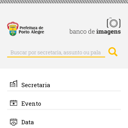
Pular
para
o
conteúdo
principal
Busc
Buscar
Buscar
por
secretaria,
assunto
ou
palavra-
Secretaria
chave
Evento
Data