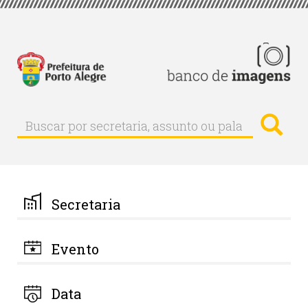
Pular
para
o
conteúdo
principal
Busc
Buscar
Buscar
por
secretaria,
assunto
ou
palavra-
Secretaria
chave
Evento
Data