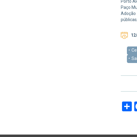
Porto Al
Paço Mun
Adoção d
públicas
12/
Ce
Sa
S