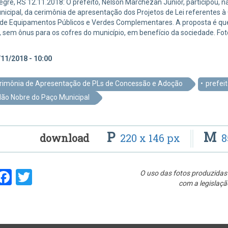
egre, RS 12.11.2018: O prefeito, Nelson Marchezan Júnior, participou, 
icipal, da cerimônia de apresentação dos Projetos de Lei referentes 
e Equipamentos Públicos e Verdes Complementares. A proposta é que a
, sem ônus para os cofres do município, em benefício da sociedade. F
11/2018 - 10:00
rimônia de Apresentação de PLs de Concessão e Adoção
prefei
lão Nobre do Paço Municipal
P
M
download
220 x 146 px
8
hare
Facebook
Twitter
O uso das fotos produzidas 
com a legislaçã