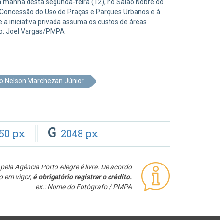
na manhã desta segunda-feira (12), no Salão Nobre do
à Concessão do Uso de Praças e Parques Urbanos e à
 iniciativa privada assuma os custos de áreas
oto: Joel Vargas/PMPA
to Nelson Marchezan Júnior
G
50 px
2048 px
pela Agência Porto Alegre é livre. De acordo
o em vigor,
é obrigatório registrar o crédito.
ex.: Nome do Fotógrafo / PMPA