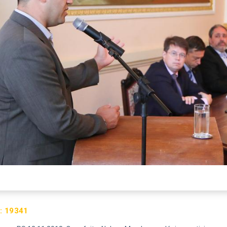
:
19341