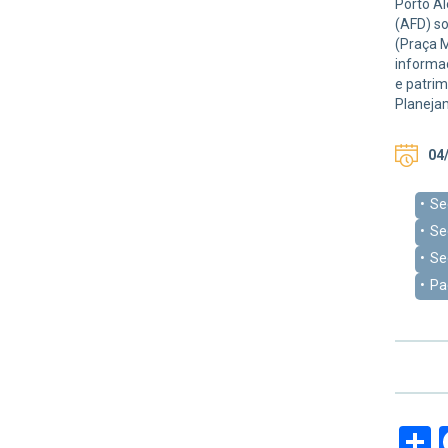
Porto Al
(AFD) so
(Praça M
informa
e patrim
Planeja
04/
Se
Se
Se
Pa
S