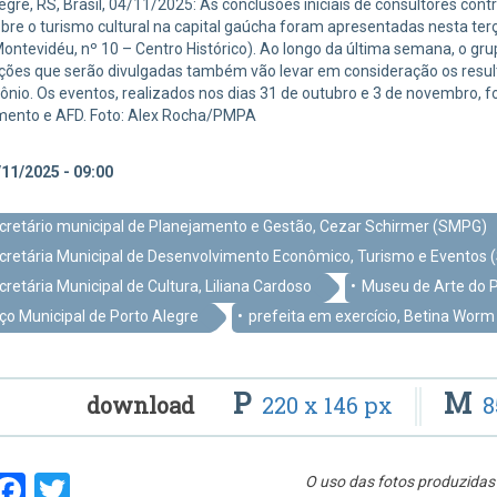
egre, RS, Brasil, 04/11/2025: As conclusões iniciais de consultores c
bre o turismo cultural na capital gaúcha foram apresentadas nesta terça-
ontevidéu, nº 10 – Centro Histórico). Ao longo da última semana, o gr
ções que serão divulgadas também vão levar em consideração os resul
ônio. Os eventos, realizados nos dias 31 de outubro e 3 de novembro, 
mento e AFD. Foto: Alex Rocha/PMPA
11/2025 - 09:00
cretário municipal de Planejamento e Gestão, Cezar Schirmer (SMPG)
cretária Municipal de Desenvolvimento Econômico, Turismo e Eventos 
cretária Municipal de Cultura, Liliana Cardoso
Museu de Arte do 
ço Municipal de Porto Alegre
prefeita em exercício, Betina Worm
P
M
download
220 x 146 px
8
hare
Facebook
Twitter
O uso das fotos produzidas 