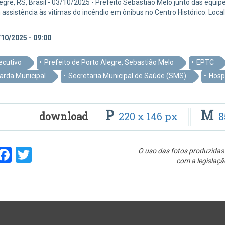
egre, RS, Brasil - 03/10/2025 - Prefeito Sebastião Melo junto das equip
assistência às vitimas do incêndio em ônibus no Centro Histórico. Loca
10/2025 - 09:00
ecutivo
Prefeito de Porto Alegre, Sebastião Melo
EPTC
arda Municipal
Secretaria Municipal de Saúde (SMS)
Hosp
P
M
download
220 x 146 px
8
hare
Facebook
Twitter
O uso das fotos produzidas 
com a legislaçã