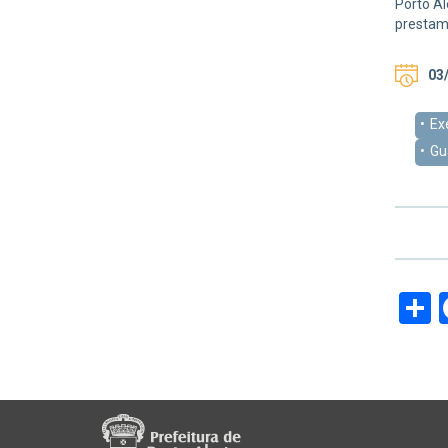
Porto Al
prestam 
03/
Ex
Gu
S