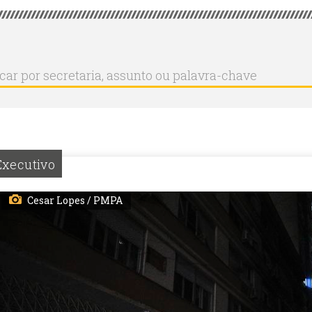
r
ar
aria,
to
a-
Executivo
Cesar Lopes / PMPA