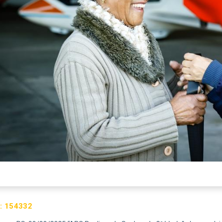
:
154332