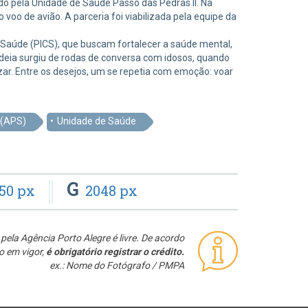
do pela Unidade de Saúde Passo das Pedras II. Na
 voo de avião. A parceria foi viabilizada pela equipe da
 Saúde (PICS), que buscam fortalecer a saúde mental,
ideia surgiu de rodas de conversa com idosos, quando
ar. Entre os desejos, um se repetia com emoção: voar
 (APS)
Unidade de Saúde
G
50 px
2048 px
pela Agência Porto Alegre é livre. De acordo
o em vigor,
é obrigatório registrar o crédito.
ex.: Nome do Fotógrafo / PMPA