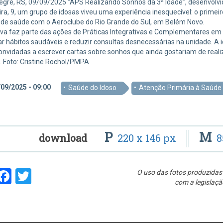
egre, RS, 09/09/2025 “APS Realizando Sonhos da 3ª Idade”, desenvolvi
ira, 9, um grupo de idosas viveu uma experiência inesquecível: o primeiro
 de saúde com o Aeroclube do Rio Grande do Sul, em Belém Novo.
tiva faz parte das ações de Práticas Integrativas e Complementares em
ar hábitos saudáveis e reduzir consultas desnecessárias na unidade. A 
nvidadas a escrever cartas sobre sonhos que ainda gostariam de realiz
. Foto: Cristine Rochol/PMPA
09/2025 - 09:00
Saúde do Idoso
Atenção Primária à Saúde
P
M
download
220 x 146 px
8
hare
Facebook
Twitter
O uso das fotos produzidas 
com a legislaçã