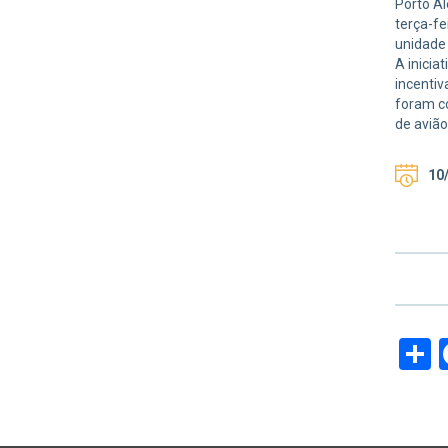
Porto Al
terça-fe
unidade
A inicia
incentiv
foram co
de avião
10/
S