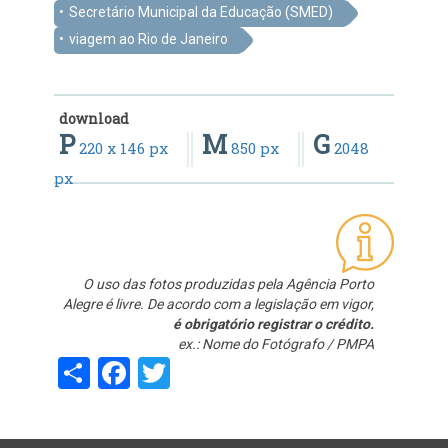
Secretário Municipal da Educação (SMED)
viagem ao Rio de Janeiro
download
P
M
G
220 x 146 px
850 px
2048
px
O uso das fotos produzidas pela Agência Porto
Alegre é livre. De acordo com a legislação em vigor,
é obrigatório registrar o crédito.
ex.: Nome do Fotógrafo / PMPA
Share
Facebook
Twitter