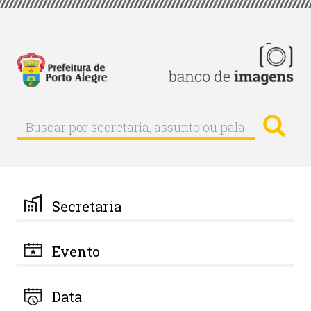
Pular
para
o
conteúdo
principal
Busc
Buscar
Buscar
por
secretaria,
assunto
ou
palavra-
Secretaria
chave
Evento
Data