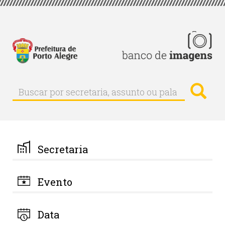
Pular
para
o
conteúdo
principal
Busc
Buscar
Buscar
por
secretaria,
assunto
ou
palavra-
Secretaria
chave
Evento
Data