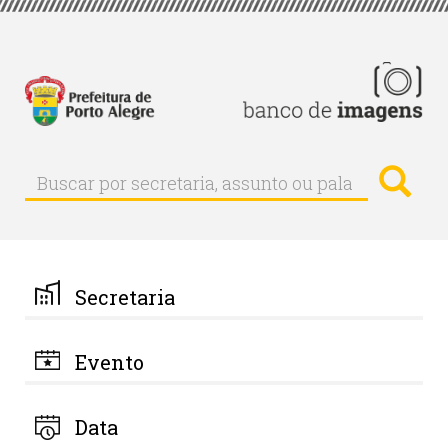
Pular
para
o
conteúdo
principal
Busc
Buscar
Buscar
por
secretaria,
assunto
ou
palavra-
Secretaria
chave
Evento
Data