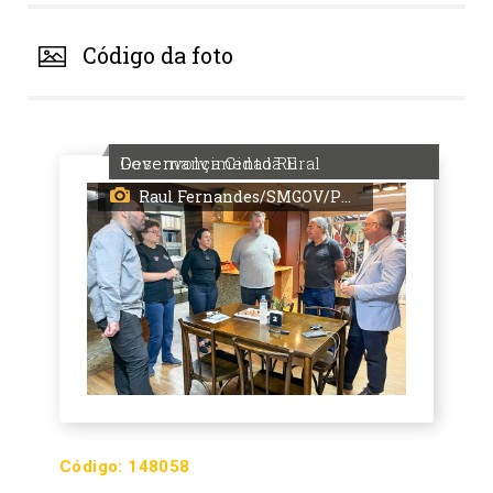
Código da foto
Governança Cidadã E Desenvolvimento Rural
Raul Fernandes/SMGOV/PMPA
Código:
148058