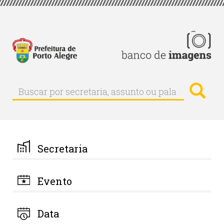
Pular
para
o
conteúdo
principal
Busc
Buscar
Buscar
por
secretaria,
assunto
ou
palavra-
Secretaria
chave
Evento
Data