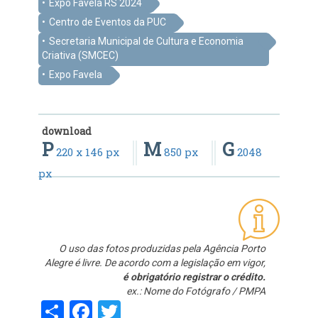
Expo Favela RS 2024
Centro de Eventos da PUC
Secretaria Municipal de Cultura e Economia
Criativa (SMCEC)
Expo Favela
download
P
M
G
220 x 146 px
850 px
2048
px
O uso das fotos produzidas pela Agência Porto
Alegre é livre. De acordo com a legislação em vigor,
é obrigatório registrar o crédito.
ex.: Nome do Fotógrafo / PMPA
Share
Facebook
Twitter