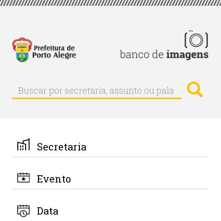
Pular
para
o
conteúdo
principal
Busc
Buscar
Buscar
por
secretaria,
assunto
ou
palavra-
Secretaria
chave
Evento
Data