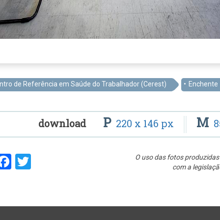
ntro de Referência em Saúde do Trabalhador (Cerest)
Enchente
P
M
download
220 x 146 px
8
hare
Facebook
Twitter
O uso das fotos produzidas 
com a legislaçã