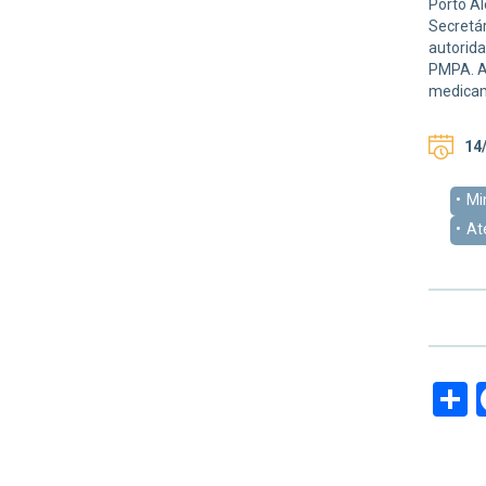
Porto Al
Secretár
autorid
PMPA. A
medicam
14/
Mi
At
S