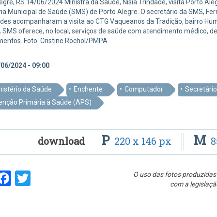
egre, RS 14/06/2024 Ministra da Saúde, Nísia Trindade, visita Porto A
ia Municipal de Saúde (SMS) de Porto Alegre. O secretário da SMS, Fer
ades acompanharam a visita ao CTG Vaqueanos da Tradição, bairro Hum
 SMS oferece, no local, serviços de saúde com atendimento médico, d
entos. Foto: Cristine Rochol/PMPA
06/2024 - 09:00
nistério da Saúde
Enchente
Computador
Secretário
enção Primária à Saúde (APS)
P
M
download
220 x 146 px
8
hare
Facebook
Twitter
O uso das fotos produzidas 
com a legislaçã