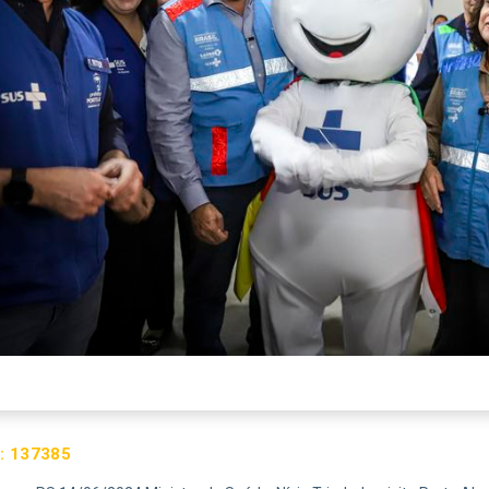
:
137385