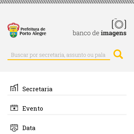
Pular
para
o
conteúdo
principal
Busc
Buscar
Buscar
por
secretaria,
assunto
ou
palavra-
Secretaria
chave
Evento
Data