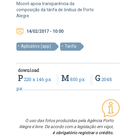
Moovit apoia transparência da
composição da tárifa de ônibus de Porto
Alegre
14/02/2017 - 10:00
Aplicativo (app)
Tarifa
download
P
M
G
220 x 146 px
850 px
2048
px
O uso das fotos produzidas pela Agência Porto
Alegre é livre. De acordo com a legislação em vigor,
é obrigatório registrar o crédito.