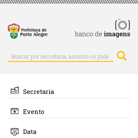
Pular
para
o
conteúdo
principal
Busc
Buscar
Buscar
por
secretaria,
assunto
ou
palavra-
Secretaria
chave
Evento
Data