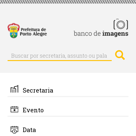
Pular
para
o
conteúdo
principal
Busc
Buscar
Buscar
por
secretaria,
assunto
ou
palavra-
Secretaria
chave
Evento
Data