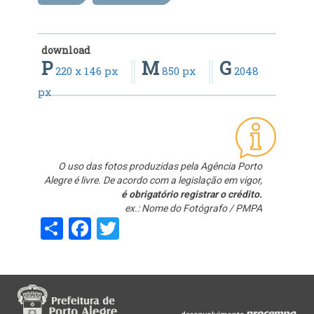
download
P
M
G
220 x 146 px
850 px
2048
px
O uso das fotos produzidas pela Agência Porto
Alegre é livre. De acordo com a legislação em vigor,
é obrigatório registrar o crédito.
ex.: Nome do Fotógrafo / PMPA
Share
Facebook
Twitter