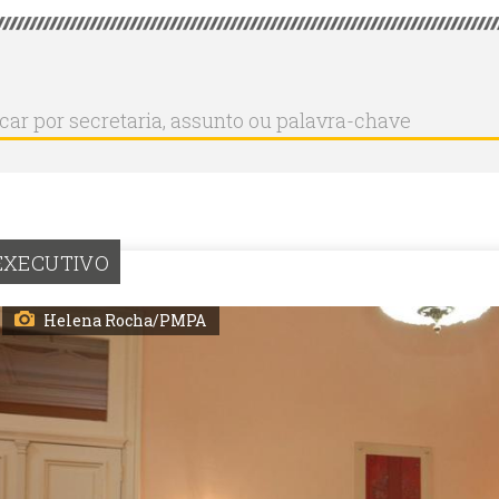
r
ar
aria,
to
a-
EXECUTIVO
Helena Rocha/PMPA