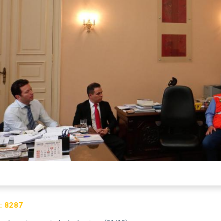
:
8287