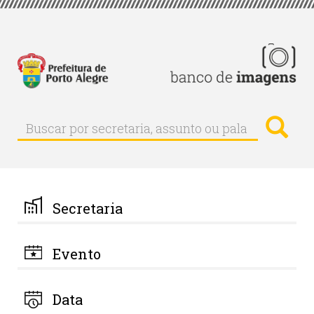
Pular
para
o
conteúdo
principal
Busc
Buscar
Buscar
por
secretaria,
assunto
ou
palavra-
Secretaria
chave
Evento
Data