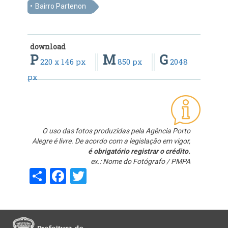
Bairro Partenon
download
P
M
G
220 x 146 px
850 px
2048
px
O uso das fotos produzidas pela Agência Porto
Alegre é livre. De acordo com a legislação em vigor,
é obrigatório registrar o crédito.
ex.: Nome do Fotógrafo / PMPA
Share
Facebook
Twitter