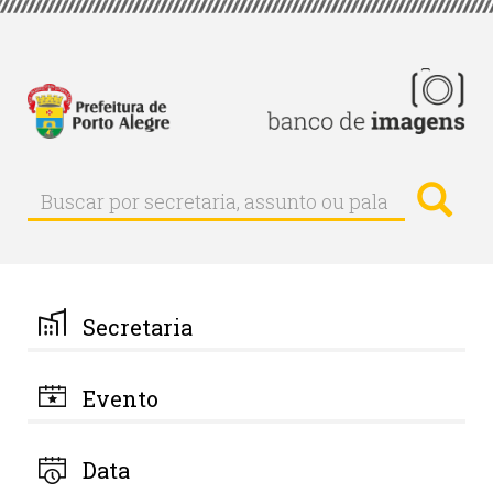
Pular
para
o
conteúdo
principal
Busc
Buscar
Buscar
por
secretaria,
assunto
ou
palavra-
Secretaria
chave
Evento
Data