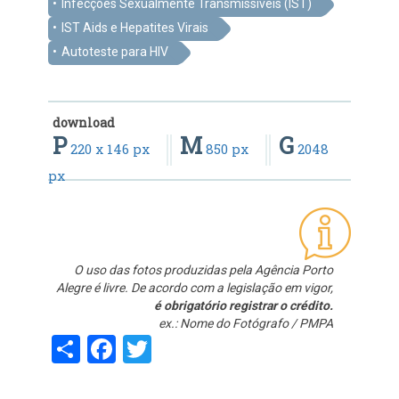
Infecções Sexualmente Transmissíveis (IST)
IST Aids e Hepatites Virais
Autoteste para HIV
download
P
M
G
220 x 146 px
850 px
2048
px
O uso das fotos produzidas pela Agência Porto
Alegre é livre. De acordo com a legislação em vigor,
é obrigatório registrar o crédito.
ex.: Nome do Fotógrafo / PMPA
Share
Facebook
Twitter