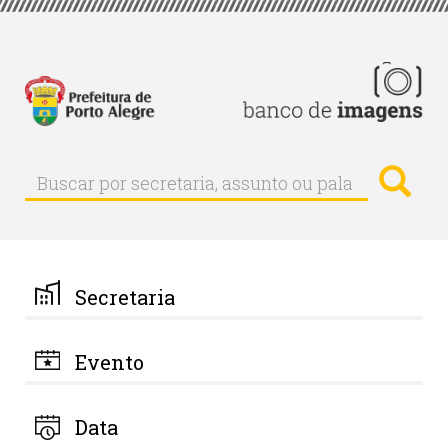
Pular
para
o
conteúdo
principal
Busc
Buscar
Buscar
por
secretaria,
assunto
ou
palavra-
Secretaria
chave
Evento
Data