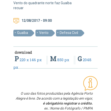
Vento do quadrante norte faz Guaíba
recuar
12/08/2017 - 09:00
Guaíba
Vento
Defesa Civil
download
P
M
G
220 x 146 px
850 px
2048
px
O uso das fotos produzidas pela Agência Porto
Alegre é livre. De acordo com a legislação em vigor,
é obrigatório registrar o crédito.
ex.: Nome do Fotógrafo / PMPA