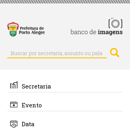
Pular
para
o
conteúdo
principal
Busc
Buscar
Buscar
por
secretaria,
assunto
ou
palavra-
Secretaria
chave
Evento
Data