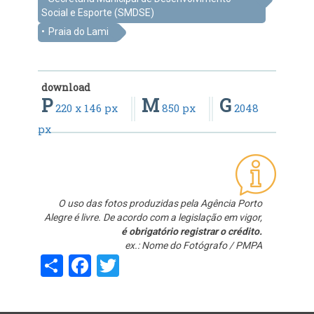
Social e Esporte (SMDSE)
Praia do Lami
download
P
M
G
220 x 146 px
850 px
2048
px
O uso das fotos produzidas pela Agência Porto
Alegre é livre. De acordo com a legislação em vigor,
é obrigatório registrar o crédito.
ex.: Nome do Fotógrafo / PMPA
Share
Facebook
Twitter