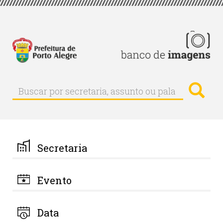
Pular
para
o
conteúdo
principal
Busc
Buscar
Buscar
por
secretaria,
assunto
ou
palavra-
Secretaria
chave
Evento
Data