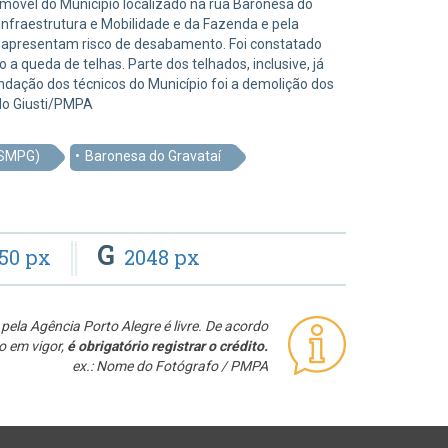
imóvel do Município localizado na rua Baronesa do
 Infraestrutura e Mobilidade e da Fazenda e pela
nas apresentam risco de desabamento. Foi constatado
 queda de telhas. Parte dos telhados, inclusive, já
ndação dos técnicos do Município foi a demolição dos
rdo Giusti/PMPA
(SMPG)
Baronesa do Gravataí
G
50 px
2048 px
pela Agência Porto Alegre é livre. De acordo
o em vigor,
é obrigatório registrar o crédito.
ex.: Nome do Fotógrafo / PMPA