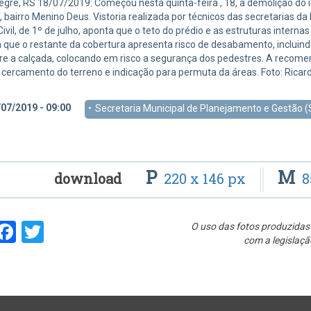
egre, RS 18/07/2019: Começou nesta quinta-feira , 18, a demolição do 
, bairro Menino Deus. Vistoria realizada por técnicos das secretarias da
ivil, de 1º de julho, aponta que o teto do prédio e as estruturas inter
ue o restante da cobertura apresenta risco de desabamento, incluindo a
re a calçada, colocando em risco a segurança dos pedestres. A recome
 cercamento do terreno e indicação para permuta da áreas. Foto: Rica
07/2019 - 09:00
Secretaria Municipal de Planejamento e Gestão 
P
M
download
220 x 146 px
8
hare
Facebook
Twitter
O uso das fotos produzidas 
com a legislaçã