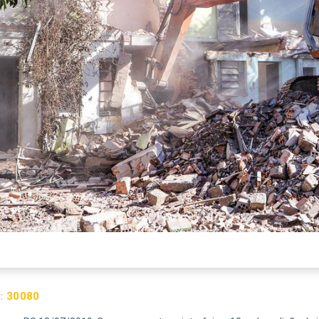
:
30080