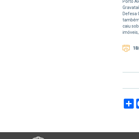
Porto Al
Gravataí
Defesa C
também q
caiu sob
imóveis,
18/
S