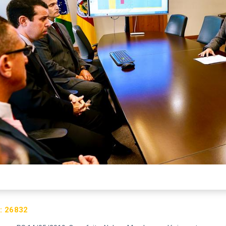
:
26832