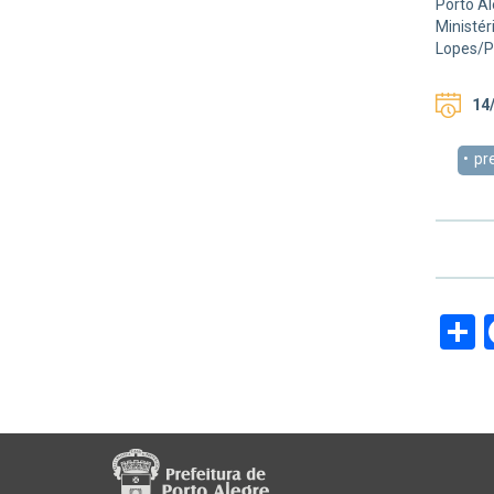
Porto Al
Ministér
Lopes/
14/
pr
S