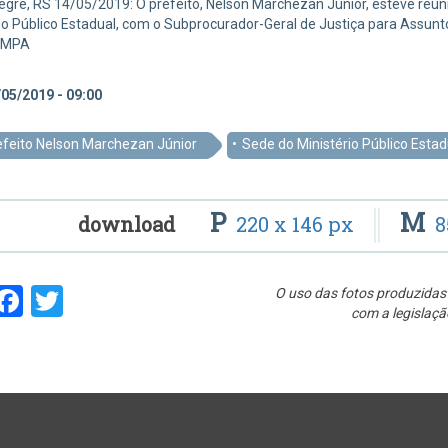
egre, RS 14/05/2019: O prefeito, Nelson Marchezan Júnior, esteve reunid
io Público Estadual, com o Subprocurador-Geral de Justiça para Assuntos
PMPA
05/2019 - 09:00
efeito Nelson Marchezan Júnior
Sede do Ministério Público Estad
P
M
download
220 x 146 px
8
hare
Facebook
Twitter
O uso das fotos produzidas 
com a legislaçã