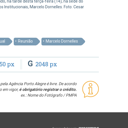
o, na tarde desta terça-feira (14), na sede do
 Institucionais, Marcelo Dornelles. Foto: Cesar
ual
Reunião
Marcelo Dornelles
G
50 px
2048 px
pela Agência Porto Alegre é livre. De acordo
o em vigor,
é obrigatório registrar o crédito.
ex.: Nome do Fotógrafo / PMPA