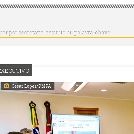
r
ar
aria,
to
a-
EXECUTIVO
Cesar Lopes/PMPA