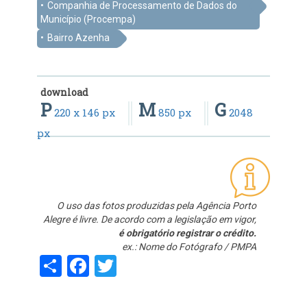
Companhia de Processamento de Dados do
Município (Procempa)
Bairro Azenha
download
P
M
G
220 x 146 px
850 px
2048
px
O uso das fotos produzidas pela Agência Porto
Alegre é livre. De acordo com a legislação em vigor,
é obrigatório registrar o crédito.
ex.: Nome do Fotógrafo / PMPA
Share
Facebook
Twitter