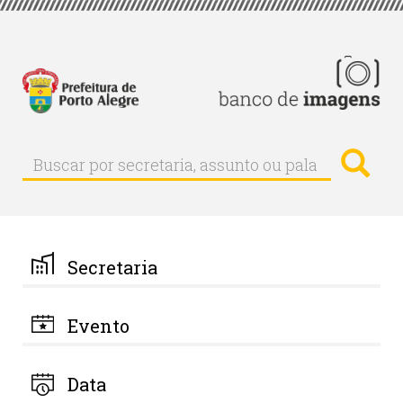
Pular
para
o
conteúdo
principal
Busc
Buscar
Buscar
por
secretaria,
assunto
ou
palavra-
Secretaria
chave
Evento
Data