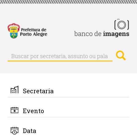
Pular
para
o
conteúdo
principal
Busc
Buscar
Buscar
por
secretaria,
assunto
ou
palavra-
Secretaria
chave
Evento
Data