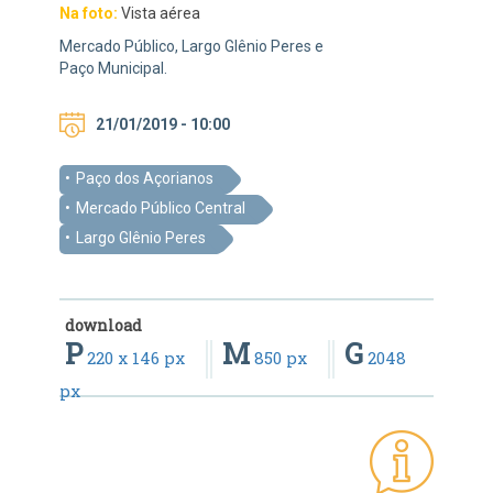
Na foto:
Vista aérea
Mercado Público, Largo Glênio Peres e
Paço Municipal.
21/01/2019 - 10:00
Paço dos Açorianos
Mercado Público Central
Largo Glênio Peres
download
P
M
G
220 x 146 px
850 px
2048
px