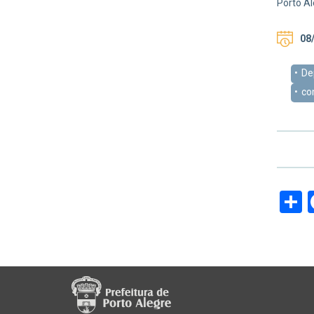
Porto Al
08/
De
co
S