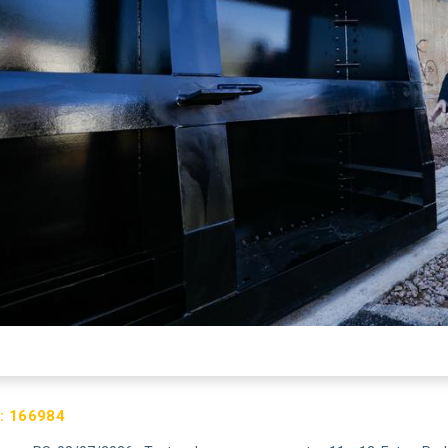
:
166984