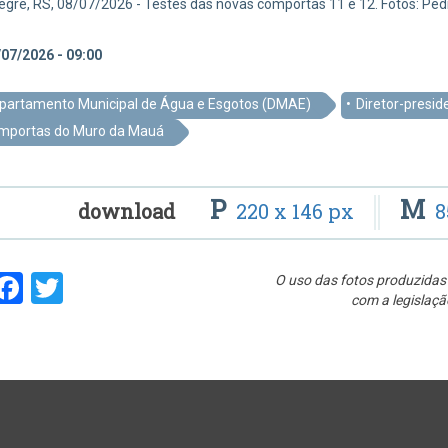
egre, RS, 08/07/2026 - Testes das novas comportas 11 e 12. Fotos: Pe
07/2026 - 09:00
partamento Municipal de Água e Esgotos (DMAE)
Diretor-presi
mportas do Muro da Mauá
P
M
download
220 x 146 px
8
hare
Facebook
Twitter
O uso das fotos produzidas 
com a legislaçã