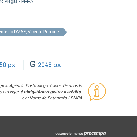
dro Piegas / PMPA
dente do DMAE, Vicente Perrone
G
50 px
2048 px
pela Agência Porto Alegre é livre. De acordo
o em vigor,
é obrigatório registrar o crédito.
ex.: Nome do Fotógrafo / PMPA