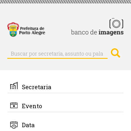
Pular
para
o
conteúdo
principal
Busc
Buscar
Buscar
por
secretaria,
assunto
ou
palavra-
Secretaria
chave
Evento
Data