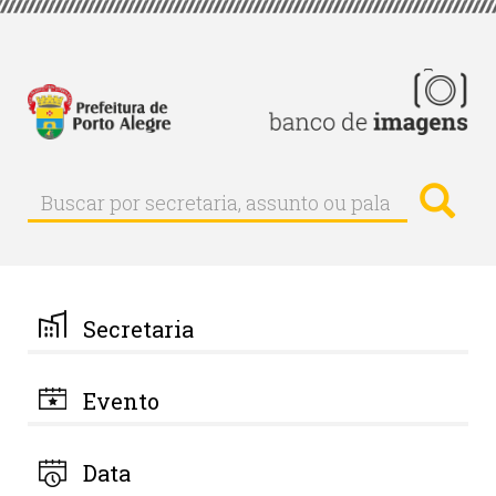
Pular
para
o
conteúdo
principal
Busc
Buscar
Buscar
por
secretaria,
assunto
ou
palavra-
Secretaria
chave
Evento
Data