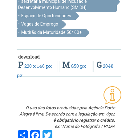
secretaria municipal de Inlcusão e
Desenvolvimento Humano (SMIDH)
Espaço de Oportunidades
Vagas de Emprego
Mutirão da Maturidade 50/ 60+
download
P
M
G
220 x 146 px
850 px
2048
px
O uso das fotos produzidas pela Agência Porto
Alegre é livre. De acordo com a legislação em vigor,
é obrigatório registrar o crédito.
ex.: Nome do Fotógrafo / PMPA
Share
Facebook
Twitter