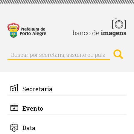
Pular
para
o
conteúdo
principal
Busc
Buscar
Buscar
por
secretaria,
assunto
ou
palavra-
Secretaria
chave
Evento
Data