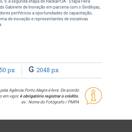
o, 9, a segunda etapa do HackaPOA - Etapa Feira
 do Gabinete de Inovação em parceria com o Sindilojas,
res periféricos a oportunidades de capacitação,
ma de inovação e representantes de iniciativas
A
G
50 px
2048 px
pela Agência Porto Alegre é livre. De acordo
o em vigor,
é obrigatório registrar o crédito.
ex.: Nome do Fotógrafo / PMPA