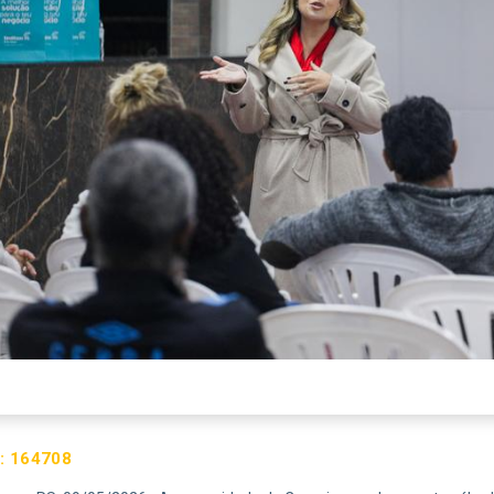
:
164708