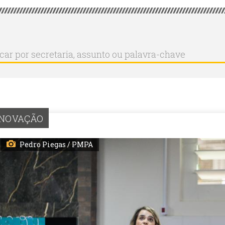
r
ar
aria,
to
a-
INOVAÇÃO
Pedro Piegas / PMPA