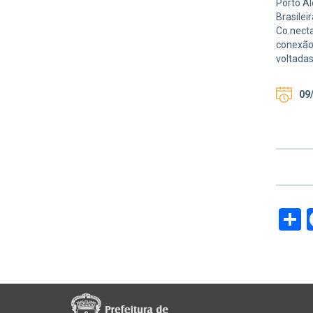
Porto Al
Brasilei
Co.necta
conexão 
voltada
09/
S