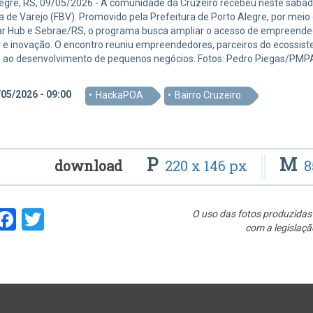
egre, RS, 09/05/2026 - A comunidade da Cruzeiro recebeu neste sábad
ra de Varejo (FBV). Promovido pela Prefeitura de Porto Alegre, por meio
r Hub e Sebrae/RS, o programa busca ampliar o acesso de empreendedo
e inovação. O encontro reuniu empreendedores, parceiros do ecossiste
s ao desenvolvimento de pequenos negócios. Fotos: Pedro Piegas/PMP
05/2026 - 09:00
HackaPOA
Bairro Cruzeiro
P
M
download
220 x 146 px
8
hare
Facebook
Twitter
O uso das fotos produzidas 
com a legislaçã