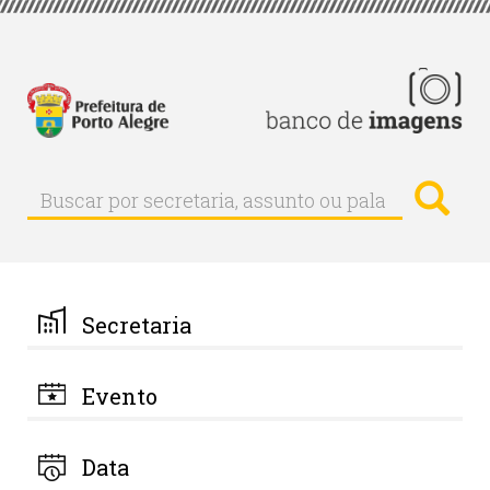
Pular
para
o
conteúdo
principal
Busc
Buscar
Buscar
por
secretaria,
assunto
ou
palavra-
Secretaria
chave
Evento
Data