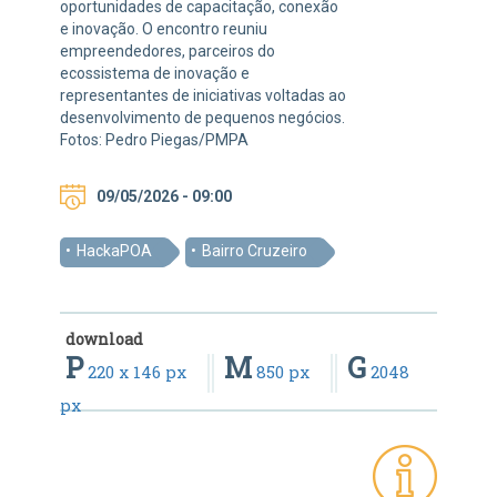
oportunidades de capacitação, conexão
e inovação. O encontro reuniu
empreendedores, parceiros do
ecossistema de inovação e
representantes de iniciativas voltadas ao
desenvolvimento de pequenos negócios.
Fotos: Pedro Piegas/PMPA
09/05/2026 - 09:00
HackaPOA
Bairro Cruzeiro
download
P
M
G
220 x 146 px
850 px
2048
px