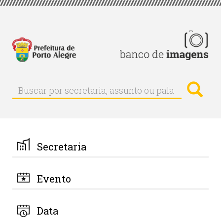
Pular
para
o
conteúdo
principal
Busc
Buscar
Buscar
por
secretaria,
assunto
ou
palavra-
Secretaria
chave
Evento
Data