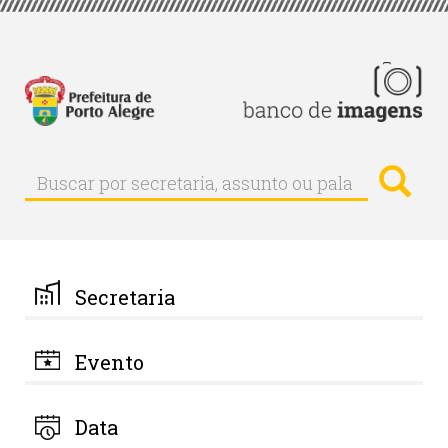
Pular
para
o
conteúdo
principal
Busc
Buscar
Buscar
por
secretaria,
assunto
ou
palavra-
Secretaria
chave
Evento
Data