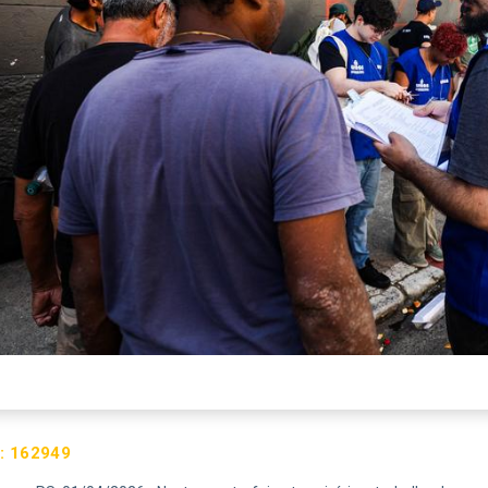
:
162949