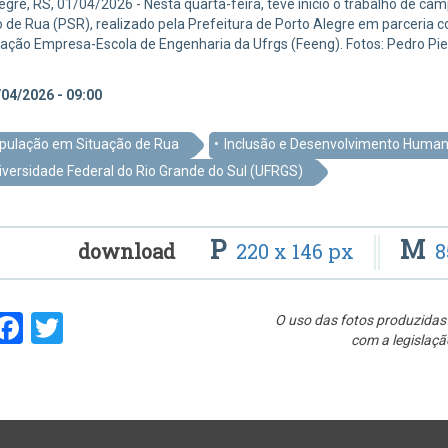
egre, RS, 01/04/2026 - Nesta quarta-feira, teve início o trabalho de 
 de Rua (PSR), realizado pela Prefeitura de Porto Alegre em parceria c
ação Empresa-Escola de Engenharia da Ufrgs (Feeng). Fotos: Pedro Pi
04/2026 - 09:00
pulação em Situação de Rua
Inclusão e Desenvolvimento Huma
iversidade Federal do Rio Grande do Sul (UFRGS)
P
M
download
220 x 146 px
8
hare
Facebook
Twitter
O uso das fotos produzidas 
com a legislaçã