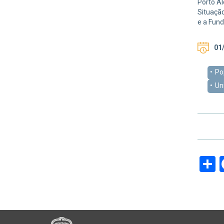
Porto Al
Situação
e a Fund
01/
Po
Un
S