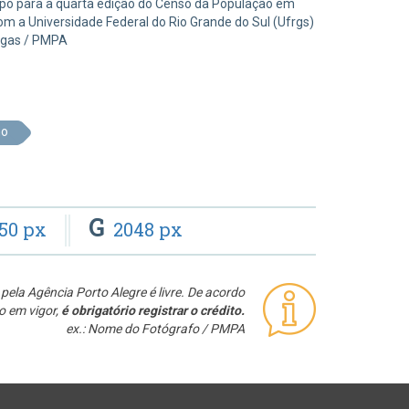
campo para a quarta edição do Censo da População em
om a Universidade Federal do Rio Grande do Sul (Ufrgs)
egas / PMPA
no
G
50 px
2048 px
pela Agência Porto Alegre é livre. De acordo
o em vigor,
é obrigatório registrar o crédito.
ex.: Nome do Fotógrafo / PMPA