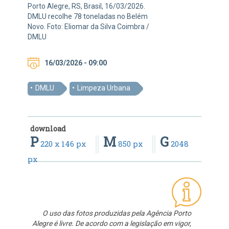
Porto Alegre, RS, Brasil, 16/03/2026.
DMLU recolhe 78 toneladas no Belém
Novo. Foto: Eliomar da Silva Coimbra /
DMLU
16/03/2026 - 09:00
DMLU
Limpeza Urbana
download
P
M
G
220 x 146 px
850 px
2048
px
O uso das fotos produzidas pela Agência Porto
Alegre é livre. De acordo com a legislação em vigor,