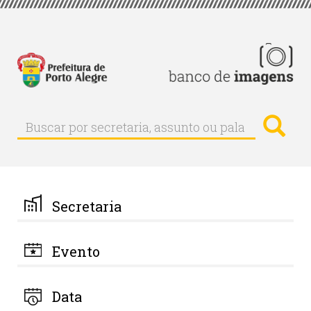
Pular
para
o
conteúdo
principal
Busc
Buscar
Buscar
por
secretaria,
assunto
ou
palavra-
Secretaria
chave
Evento
Data