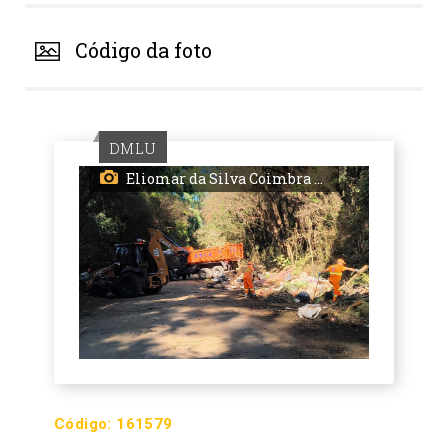
Código da foto
DMLU
Eliomar da Silva Coimbra / DMLU
Código:
161579