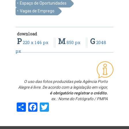
Espaço de Oportunidades
Vagas de Emprego
download
P
M
G
220 x 146 px
850 px
2048
px
O uso das fotos produzidas pela Agência Porto
Alegre é livre. De acordo com a legislação em vigor,
é obrigatório registrar o crédito.
ex.: Nome do Fotógrafo / PMPA
Share
Facebook
Twitter