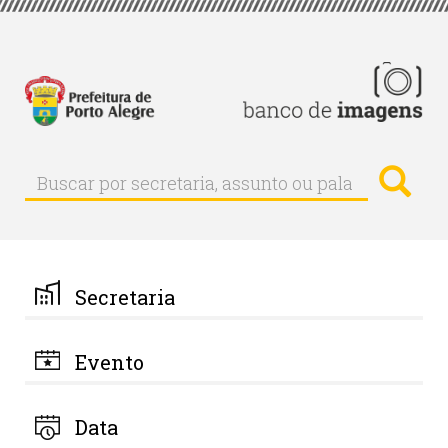
Pular
para
o
conteúdo
principal
Busc
Buscar
Buscar
por
secretaria,
assunto
ou
palavra-
Secretaria
chave
Evento
Data