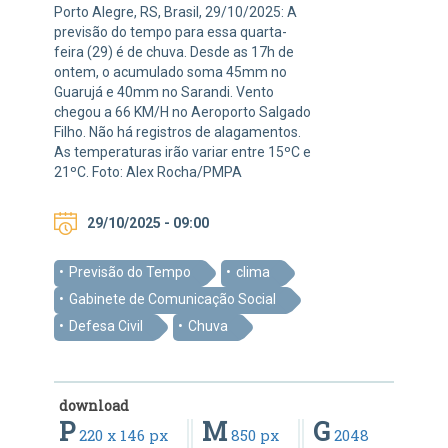
Porto Alegre, RS, Brasil, 29/10/2025: A
previsão do tempo para essa quarta-
feira (29) é de chuva. Desde as 17h de
ontem, o acumulado soma 45mm no
Guarujá e 40mm no Sarandi. Vento
chegou a 66 KM/H no Aeroporto Salgado
Filho. Não há registros de alagamentos.
As temperaturas irão variar entre 15ºC e
21ºC. Foto: Alex Rocha/PMPA
29/10/2025 - 09:00
Previsão do Tempo
clima
Gabinete de Comunicação Social
Defesa Civil
Chuva
download
P
M
G
220 x 146 px
850 px
2048