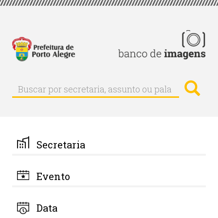
Pular
para
o
conteúdo
principal
Busc
Buscar
Buscar
por
secretaria,
assunto
ou
palavra-
Secretaria
chave
Evento
Data